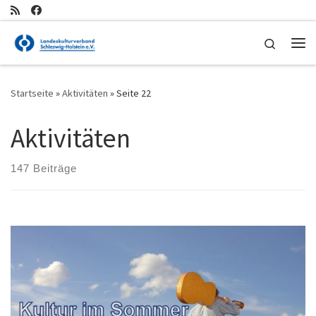
Zum Inhalt springen
Search
Me
Startseite
»
Aktivitäten
»
Seite 22
Aktivitäten
147 Beiträge