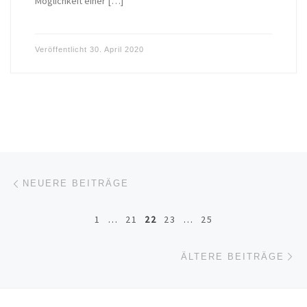
Möglichkeit einer […]
Veröffentlicht
30. April 2020
Beitragsnavigation
Neuere Beiträge
NEUERE BEITRÄGE
1
…
21
22
23
…
25
Äl
ÄLTERE BEITRÄGE