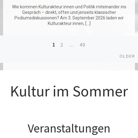
Wie kommen Kulturakteur:innen und Politik miteinander ins
Gespräch – direkt, offen und jenseits klassischer
Podiumsdiskussionen? Am 3. September 2026 laden wir
Kulturakteur:innen, […]
1
2
…
40
Posts
O
OLDER
navigation
Kultur im Sommer
Veranstaltungen