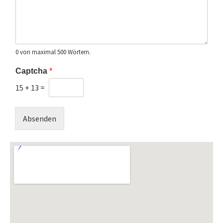
0 von maximal 500 Wörtern.
Captcha
*
15
+
13
=
Absenden