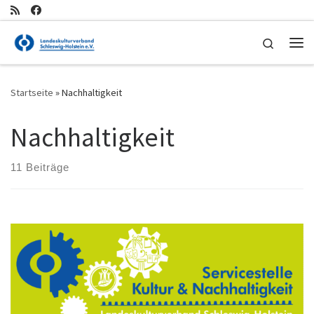
Zum Inhalt springen
Search
Me
Startseite
»
Nachhaltigkeit
Nachhaltigkeit
11 Beiträge