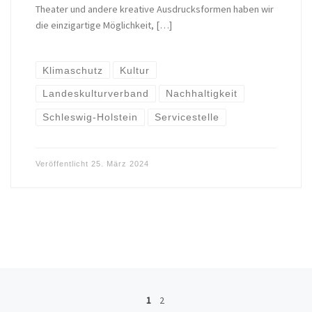
Theater und andere kreative Ausdrucksformen haben wir
die einzigartige Möglichkeit, […]
Klimaschutz
Kultur
Landeskulturverband
Nachhaltigkeit
Schleswig-Holstein
Servicestelle
Veröffentlicht
25. März 2024
Beitragsnavigation
1
2