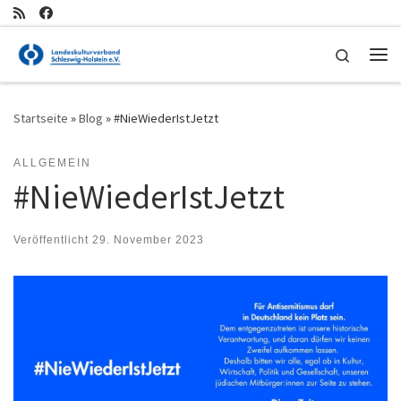
Zum Inhalt springen
Search
Me
Startseite
»
Blog
»
#NieWiederIstJetzt
ALLGEMEIN
#NieWiederIstJetzt
Veröffentlicht
29. November 2023