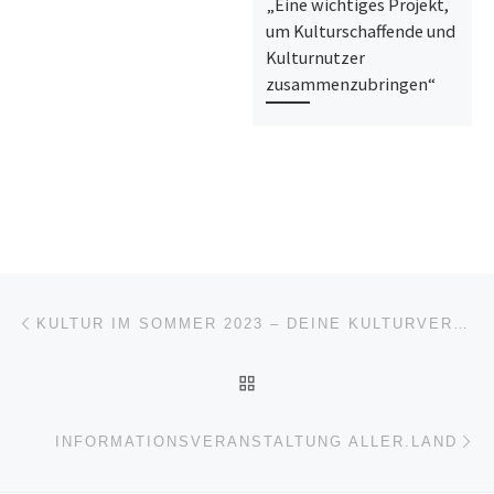
„Eine wichtiges Projekt,
um Kulturschaffende und
Kulturnutzer
zusammenzubringen“
Beitragsnavigation
Vorheriger Beitrag
KULTUR IM SOMMER 2023 – DEINE KULTURVERANSTALTUNG IM LANDESWEITEN KALENDER
ZURÜCK ZUR BEITRAGSL
Nä
INFORMATIONSVERANSTALTUNG ALLER.LAND