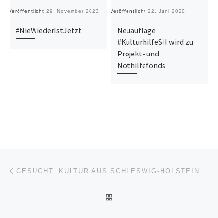
Veröffentlicht
29. November 2023
Veröffentlicht
22. Juni 2020
Ve
#NieWiederIstJetzt
Neuauflage
#KulturhilfeSH wird zu
Projekt- und
Nothilfefonds
Beitragsnavigation
Vorheriger Beitrag
GESUCHT: KULTUR AUS SCHLESWIG-HOLSTEIN ONLINE!
ZURÜCK ZUR BEITRAGSL
Nä