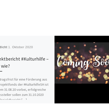
tlicht
1. Oktober 2020
ektbericht #Kulturhilfe –
 wie?
tragsfrist für eine Förderung aus
ojektfonds der #KulturhilfeSH ist
em 31.08.20 vorbei, erfolgreiche
ssteller sollen zum 31.10.2020
Projektbericht […]