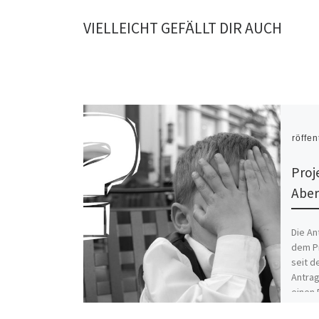
VIELLEICHT GEFÄLLT DIR AUCH
Veröffen
Proj
Aber
Die An
dem Pr
seit d
Antrag
einen 