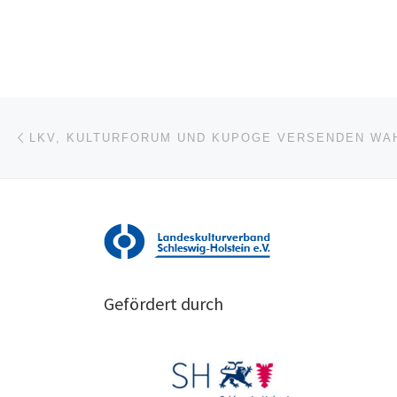
Beitragsnavigation
Vorheriger Beitrag
Gefördert durch