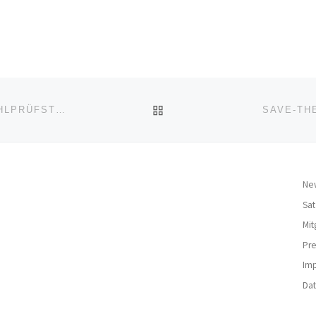
ZURÜCK ZUR BEITRAGSL
LKV, KULTURFORUM UND KUPOGE VERSENDEN WAHLPRÜFSTEINE UND FÜHLEN DEN PARTEIEN AUF DEN ZAHN
SAVE-TH
New
Sa
Mit
Pre
Im
Da