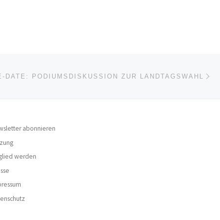
Nä
ISTE
E-DATE: PODIUMSDISKUSSION ZUR LANDTAGSWAHL
sletter abonnieren
tzung
glied werden
sse
pressum
tenschutz