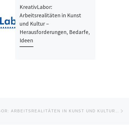
KreativLabor:
Arbeitsrealitäten in Kunst
und Kultur –
Herausforderungen, Bedarfe,
Ideen
Nä
ISTE
KREATIVLABOR: ARBEITSREALITÄTEN IN KUNST UND KULTUR – HERAUSFORDERUNGEN, BEDARFE, IDEEN