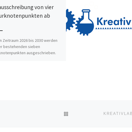
usschreibung von vier
urknotenpunkten ab
6
n Zeitraum 2026 bis 2030 werden
er bestehenden sieben
knotenpunkten ausgeschrieben.
rderperiode beträgt 5 Jahre.
verständlich können sich auch […]
ZURÜCK ZUR BEITRAGSL