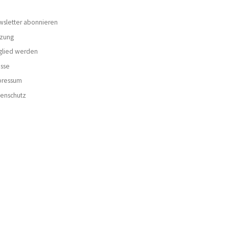
sletter abonnieren
tzung
glied werden
sse
pressum
tenschutz