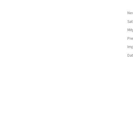
New
Sa
Mit
Pre
Im
Da