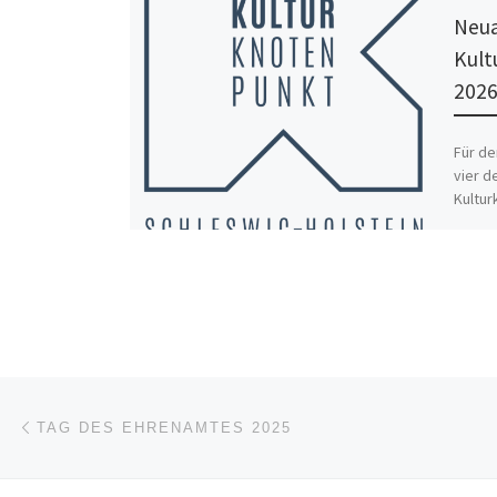
Neua
Kult
202
Für de
vier d
Kultur
Die Fö
Selbst
Beitragsnavigation
Vorheriger Beitrag
TAG DES EHRENAMTES 2025