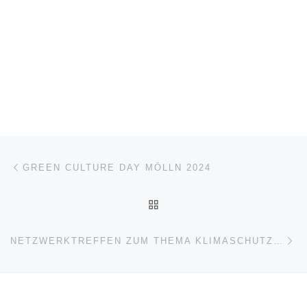
Beitragsnavigation
Vorheriger Beitrag
GREEN CULTURE DAY MÖLLN 2024
ZURÜCK ZUR BEITRAGSL
Nä
NETZWERKTREFFEN ZUM THEMA KLIMASCHUTZ DER KULTURKNOTENPUNKTE